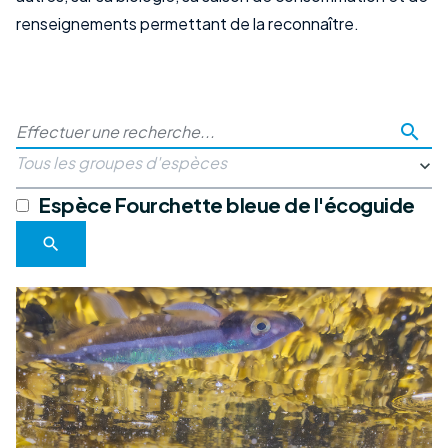
renseignements permettant de la reconnaître.
search
Tous les groupes d'espèces
Espèce Fourchette bleue de l'écoguide
search