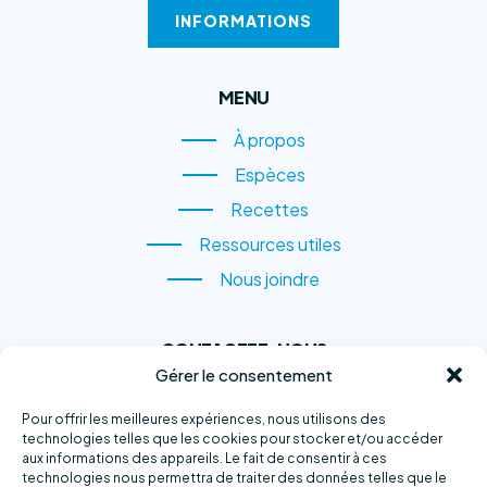
INFORMATIONS
MENU
À propos
À propos
Espèces
Espèces
Recettes
Recettes
Ressources utiles
Ressources utiles
Nous joindre
Nous joindre
CONTACTEZ-NOUS
Gérer le consentement
1, rue du Quai,
Sainte-Anne-des-Monts
Pour offrir les meilleures expériences, nous utilisons des
technologies telles que les cookies pour stocker et/ou accéder
(QC) G4V 2B6
aux informations des appareils. Le fait de consentir à ces
technologies nous permettra de traiter des données telles que le
Téléphone :
418 763-2500