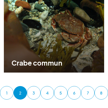
Crabe commun
1
2
3
4
5
6
7
8