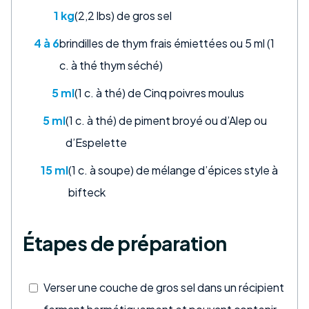
1 kg
(2,2 lbs) de gros sel
4 à 6
brindilles de thym frais émiettées ou 5 ml (1
c. à thé thym séché)
5 ml
(1 c. à thé) de Cinq poivres moulus
5 ml
(1 c. à thé) de piment broyé ou d’Alep ou
d’Espelette
15 ml
(1 c. à soupe) de mélange d’épices style à
bifteck
Étapes de préparation
Verser une couche de gros sel dans un récipient