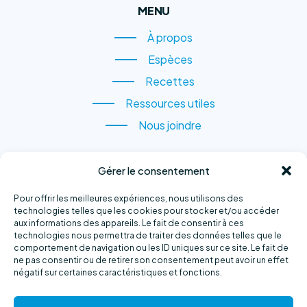
MENU
À propos
À propos
Espèces
Espèces
Recettes
Recettes
Ressources utiles
Ressources utiles
Nous joindre
Nous joindre
CONTACTEZ-NOUS
Gérer le consentement
1, rue du Quai,
Pour offrir les meilleures expériences, nous utilisons des
Sainte-Anne-des-Monts
technologies telles que les cookies pour stocker et/ou accéder
aux informations des appareils. Le fait de consentir à ces
(QC) G4V 2B6
technologies nous permettra de traiter des données telles que le
comportement de navigation ou les ID uniques sur ce site. Le fait de
Téléphone :
418 763-2500
ne pas consentir ou de retirer son consentement peut avoir un effet
négatif sur certaines caractéristiques et fonctions.
Courriel :
info@exploramer.qc.ca