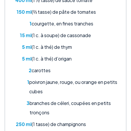
400 ml
(1 ½ tasse) de sauce tomate
150 ml
(⅔ tasse) de pâte de tomates
1
courgette, en fines tranches
15 ml
(1 c. à soupe) de cassonade
5 ml
(1 c. à thé) de thym
5 ml
(1 c. à thé) d’origan
2
carottes
1
poivron jaune, rouge, ou orange en petits
cubes
3
branches de céleri, coupées en petits
tronçons
250 ml
(1 tasse) de champignons