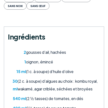
SANS NOIX
SANS ŒUF
Ingrédients
2
gousses d’ail, hachées
1
oignon, émincé
15 ml
(1 c. à soupe) d’huile d’olive
30
(2 c. à soupe) d’algues au choix : kombu royal,
ml
wakamé, agar criblée, séchées et broyées
540 ml
(2 ½ tasses) de tomates, en dés