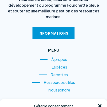
développement du programme Fourchette bleue
et soutenez une meilleure gestion des ressources
marines.
INFORMATIONS
MENU
À propos
À propos
Espèces
Espèces
Recettes
Recettes
Ressources utiles
Ressources utiles
Nous joindre
Nous joindre
CONTACTEZ-NOUS
Gérer le consentement