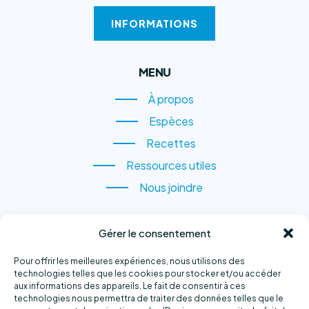
INFORMATIONS
MENU
À propos
À propos
Espèces
Espèces
Recettes
Recettes
Ressources utiles
Ressources utiles
Nous joindre
Nous joindre
CONTACTEZ-NOUS
Gérer le consentement
1, rue du Quai,
Pour offrir les meilleures expériences, nous utilisons des
Sainte-Anne-des-Monts
technologies telles que les cookies pour stocker et/ou accéder
aux informations des appareils. Le fait de consentir à ces
(QC) G4V 2B6
technologies nous permettra de traiter des données telles que le