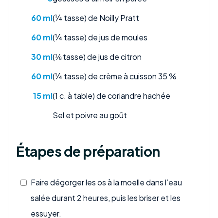
60 ml
(¼ tasse) de Noilly Pratt
60 ml
(¼ tasse) de jus de moules
30 ml
(⅛ tasse) de jus de citron
60 ml
(¼ tasse) de crème à cuisson 35 %
15 ml
(1 c. à table) de coriandre hachée
Sel et poivre au goût
Étapes de préparation
Faire dégorger les os à la moelle dans l’eau
salée durant 2 heures, puis les briser et les
essuyer.