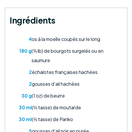
Ingrédients
4
os à la moelle coupés sur le long
180 g
(⅜ lb) de bourgots surgelés ou en
saumure
2
échalotes françaises hachées
2
gousses d’ail hachées
30 g
(1 oz) de beurre
30 ml
(⅛ tasse) de moutarde
30 ml
(⅛ tasse) de Panko
5
gousses d’ail noir en purée