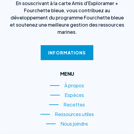
En souscrivant à la carte Amis d'Exploramer +
Fourchette bleue, vous contribuez au
développement du programme Fourchette bleue
et soutenez une meilleure gestion des ressources
marines.
INFORMATIONS
MENU
À propos
À propos
Espèces
Espèces
Recettes
Recettes
Ressources utiles
Ressources utiles
Nous joindre