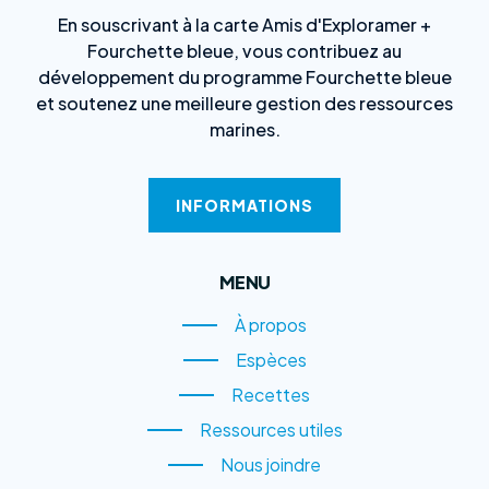
En souscrivant à la carte Amis d'Exploramer +
Fourchette bleue, vous contribuez au
développement du programme Fourchette bleue
et soutenez une meilleure gestion des ressources
marines.
INFORMATIONS
MENU
À propos
À propos
Espèces
Espèces
Recettes
Recettes
Ressources utiles
Ressources utiles
Nous joindre