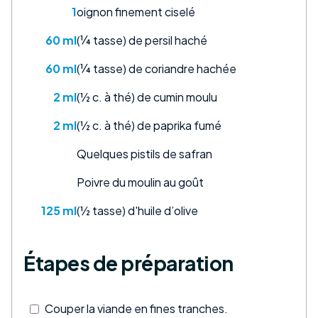
1
oignon finement ciselé
60 ml
(¼ tasse) de persil haché
60 ml
(¼ tasse) de coriandre hachée
2 ml
(½ c. à thé) de cumin moulu
2 ml
(½ c. à thé) de paprika fumé
Quelques pistils de safran
Poivre du moulin au goût
125 ml
(½ tasse) d'huile d’olive
Étapes de préparation
Couper la viande en fines tranches.