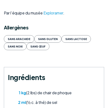
Par l’équipe du musée
Exploramer
.
Allergènes
SANS ARACHIDE
SANS GLUTEN
SANS LACTOSE
SANS NOIX
SANS ŒUF
Ingrédients
1 kg
(2 lbs) de chair de phoque
2 ml
(½ c. à thé) de sel