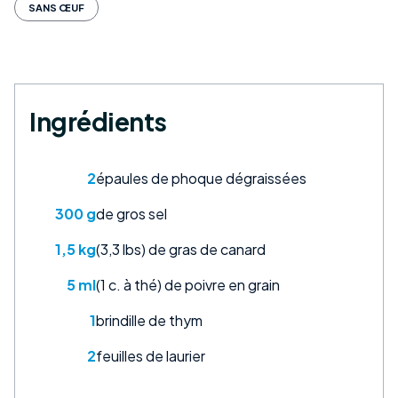
SANS ŒUF
Ingrédients
2
épaules de phoque dégraissées
300 g
de gros sel
1,5 kg
(3,3 lbs) de gras de canard
5 ml
(1 c. à thé) de poivre en grain
1
brindille de thym
2
feuilles de laurier