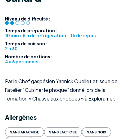
Niveau de difficulté :
Temps de préparation :
10 min + 5 h de réfrigération + 1 h de repos
Temps de cuisson :
2 h 30
Nombre de portions :
4 à 6 personnes
Par le Chef gaspésien Yannick Ouellet et issue de
l’atelier “Cuisiner le phoque” donné lors de la
formation « Chasse aux phoques » à Exploramer.
Allergènes
SANS ARACHIDE
SANS LACTOSE
SANS NOIX