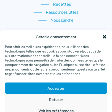
Espèces
Recettes
Recettes
Ressources utiles
Ressources utiles
Nous joindre
Nous joindre
CONTACTEZ-NOUS
Gérer le consentement
1, rue du Quai,
Pour offrir les meilleures expériences, nous utilisons des
Sainte-Anne-des-Monts
technologies telles que les cookies pour stocker et/ou accéder
aux informations des appareils. Le fait de consentir à ces
(QC) G4V 2B6
technologies nous permettra de traiter des données telles que le
comportement de navigation ou les ID uniques sur ce site. Le fait de
Téléphone :
418 763-2500
ne pas consentir ou de retirer son consentement peut avoir un effet
négatif sur certaines caractéristiques et fonctions.
Courriel :
info@exploramer.qc.ca
Accepter
Refuser
Voir les préférences