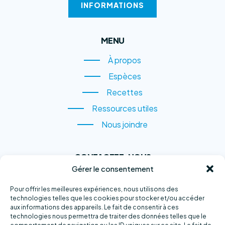
INFORMATIONS
MENU
À propos
À propos
Espèces
Espèces
Recettes
Recettes
Ressources utiles
Ressources utiles
Nous joindre
Nous joindre
CONTACTEZ-NOUS
Gérer le consentement
1, rue du Quai,
Sainte-Anne-des-Monts
Pour offrir les meilleures expériences, nous utilisons des
technologies telles que les cookies pour stocker et/ou accéder
(QC) G4V 2B6
aux informations des appareils. Le fait de consentir à ces
technologies nous permettra de traiter des données telles que le
Téléphone :
418 763-2500