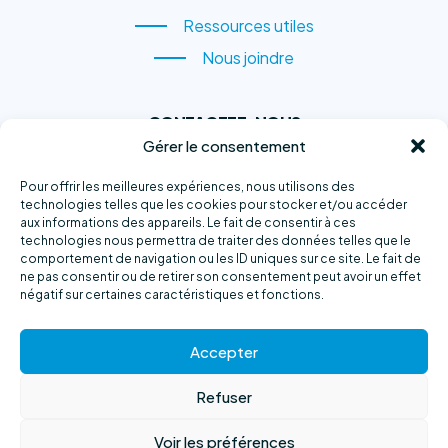
Recettes
Ressources utiles
Ressources utiles
Nous joindre
Nous joindre
CONTACTEZ-NOUS
Gérer le consentement
1, rue du Quai,
Sainte-Anne-des-Monts
Pour offrir les meilleures expériences, nous utilisons des
technologies telles que les cookies pour stocker et/ou accéder
(QC) G4V 2B6
aux informations des appareils. Le fait de consentir à ces
technologies nous permettra de traiter des données telles que le
Téléphone :
418 763-2500
comportement de navigation ou les ID uniques sur ce site. Le fait de
ne pas consentir ou de retirer son consentement peut avoir un effet
Courriel :
info@exploramer.qc.ca
négatif sur certaines caractéristiques et fonctions.
Accepter
Refuser
Copyright © 2023
Fourchette Bleue
Voir les préférences