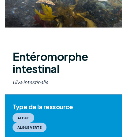
Entéromorphe
intestinal
Ulva intestinalis
Type de la ressource
ALGUE
ALGUE VERTE