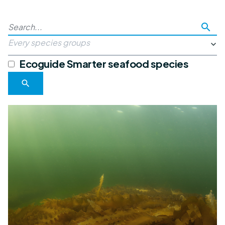
search
Every species groups
Ecoguide Smarter seafood species
search