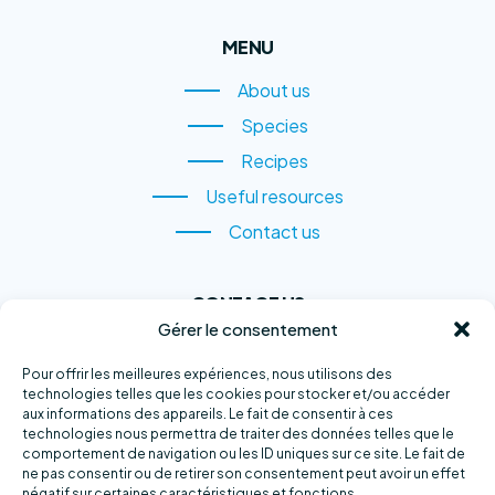
MENU
About us
About us
Species
Species
Recipes
Recipes
Useful resources
Useful resources
Contact us
Contact us
CONTACT US
Gérer le consentement
1, rue du Quai,
Sainte-Anne-des-Monts
Pour offrir les meilleures expériences, nous utilisons des
technologies telles que les cookies pour stocker et/ou accéder
(QC) G4V 2B6
aux informations des appareils. Le fait de consentir à ces
technologies nous permettra de traiter des données telles que le
Phone number :
418 763-2500
comportement de navigation ou les ID uniques sur ce site. Le fait de
ne pas consentir ou de retirer son consentement peut avoir un effet
E-mail :
info@exploramer.qc.ca
négatif sur certaines caractéristiques et fonctions.