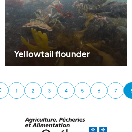
Yellowtail flounder
1
2
3
4
5
6
7